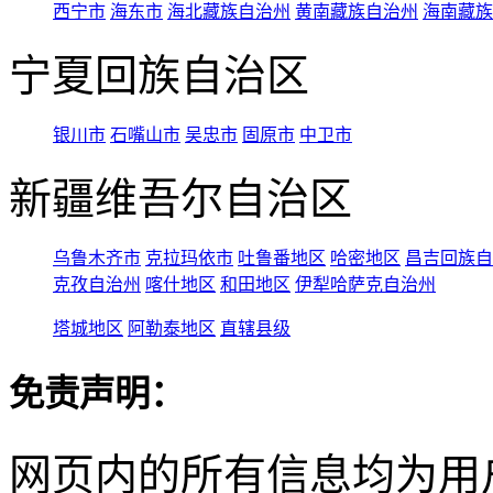
西宁市
海东市
海北藏族自治州
黄南藏族自治州
海南藏族
宁夏回族自治区
银川市
石嘴山市
吴忠市
固原市
中卫市
新疆维吾尔自治区
乌鲁木齐市
克拉玛依市
吐鲁番地区
哈密地区
昌吉回族自
克孜自治州
喀什地区
和田地区
伊犁哈萨克自治州
塔城地区
阿勒泰地区
直辖县级
免责声明：
网页内的所有信息均为用