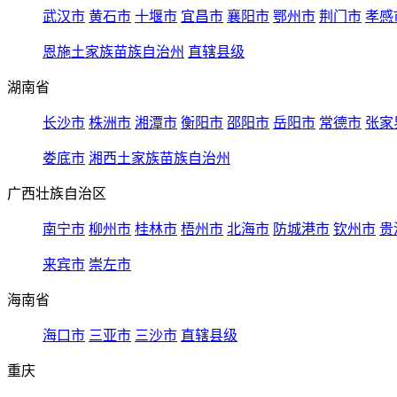
武汉市
黄石市
十堰市
宜昌市
襄阳市
鄂州市
荆门市
孝感
恩施土家族苗族自治州
直辖县级
湖南省
长沙市
株洲市
湘潭市
衡阳市
邵阳市
岳阳市
常德市
张家
娄底市
湘西土家族苗族自治州
广西壮族自治区
南宁市
柳州市
桂林市
梧州市
北海市
防城港市
钦州市
贵
来宾市
崇左市
海南省
海口市
三亚市
三沙市
直辖县级
重庆