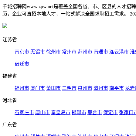
千城招聘网www.zpw.net是覆盖全国各省、市、区县的人
历，企业可直招本地人才，一站式解决全国求职招工需求。 2026
江苏省
南京市
无锡市
徐州市
常州市
苏州市
南通市
连云港市
淮
宿迁市
福建省
福州市
厦门市
莆田市
三明市
泉州市
漳州市
南平市
龙岩
河北省
石家庄市
唐山市
秦皇岛市
邯郸市
邢台市
保定市
张家口
广东省