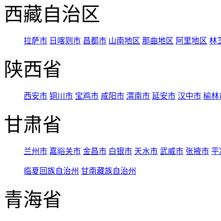
西藏自治区
拉萨市
日喀则市
昌都市
山南地区
那曲地区
阿里地区
林
陕西省
西安市
铜川市
宝鸡市
咸阳市
渭南市
延安市
汉中市
榆林
甘肃省
兰州市
嘉峪关市
金昌市
白银市
天水市
武威市
张掖市
平
临夏回族自治州
甘南藏族自治州
青海省