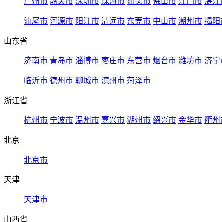
广州市
韶关市
深圳市
珠海市
汕头市
佛山市
江门市
湛江
汕尾市
河源市
阳江市
清远市
东莞市
中山市
潮州市
揭阳
山东省
济南市
青岛市
淄博市
枣庄市
东营市
烟台市
潍坊市
济宁
临沂市
德州市
聊城市
滨州市
菏泽市
浙江省
杭州市
宁波市
温州市
嘉兴市
湖州市
绍兴市
金华市
衢州
北京
北京市
天津
天津市
山西省