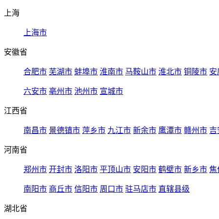
上海
上海市
安徽省
合肥市
芜湖市
蚌埠市
淮南市
马鞍山市
淮北市
铜陵市
安
六安市
亳州市
池州市
宣城市
江西省
南昌市
景德镇市
萍乡市
九江市
新余市
鹰潭市
赣州市
吉
河南省
郑州市
开封市
洛阳市
平顶山市
安阳市
鹤壁市
新乡市
焦
南阳市
商丘市
信阳市
周口市
驻马店市
直辖县级
湖北省