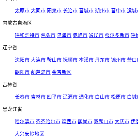
太原市
大同市
阳泉市
长治市
晋城市
朔州市
晋中市
运城
内蒙古自治区
呼和浩特市
包头市
乌海市
赤峰市
通辽市
鄂尔多斯市
呼
辽宁省
沈阳市
大连市
鞍山市
抚顺市
本溪市
丹东市
锦州市
营口
朝阳市
葫芦岛市
金普新区
吉林省
长春市
吉林市
四平市
辽源市
通化市
白山市
松原市
白城
黑龙江省
哈尔滨市
齐齐哈尔市
鸡西市
鹤岗市
双鸭山市
大庆市
伊
大兴安岭地区