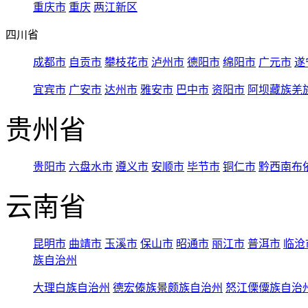
重庆市
重庆
两江新区
四川省
成都市
自贡市
攀枝花市
泸州市
德阳市
绵阳市
广元市
遂
宜宾市
广安市
达州市
雅安市
巴中市
资阳市
阿坝藏族羌
贵州省
贵阳市
六盘水市
遵义市
安顺市
毕节市
铜仁市
黔西南布
云南省
昆明市
曲靖市
玉溪市
保山市
昭通市
丽江市
普洱市
临沧
族自治州
大理白族自治州
德宏傣族景颇族自治州
怒江傈僳族自治